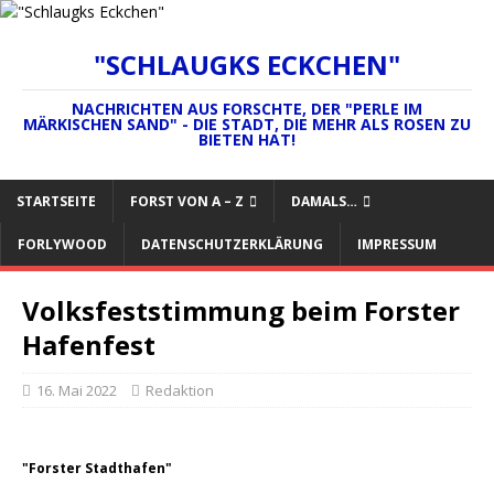
"SCHLAUGKS ECKCHEN"
NACHRICHTEN AUS FORSCHTE, DER "PERLE IM
MÄRKISCHEN SAND" - DIE STADT, DIE MEHR ALS ROSEN ZU
BIETEN HAT!
STARTSEITE
FORST VON A – Z
DAMALS…
FORLYWOOD
DATENSCHUTZERKLÄRUNG
IMPRESSUM
Volksfeststimmung beim Forster
Hafenfest
16. Mai 2022
Redaktion
"Forster Stadthafen"