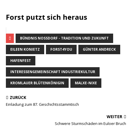
Forst putzt sich heraus
BÜNDNIS NOSSDORF - TRADITION UND ZUKUNFT
EILEEN KONIETZ
FORST4YOU
GÜNTER ANDRECK
HAFENFEST
INTERESSENGEMEINSCHAFT INDUSTRIEKULTUR
KROMLAUER BLÜTENKÖNIGIN
MALXE-NIXE
ZURÜCK
Einladung zum 87. Geschichtsstammtisch
WEITER
Schwere Sturmschäden im Euloer Bruch