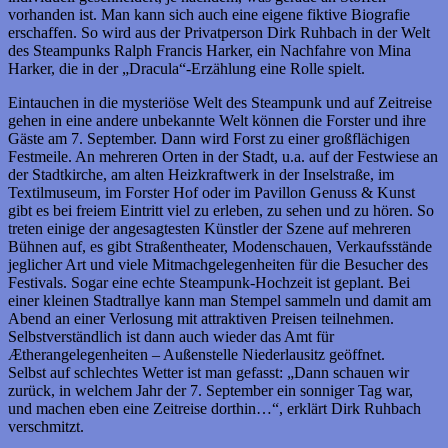
vorhanden ist. Man kann sich auch eine eigene fiktive Biografie
erschaffen. So wird aus der Privatperson Dirk Ruhbach in der Welt
des Steampunks Ralph Francis Harker, ein Nachfahre von Mina
Harker, die in der „Dracula“-Erzählung eine Rolle spielt.
Eintauchen in die mysteriöse Welt des Steampunk und auf Zeitreise
gehen in eine andere unbekannte Welt können die Forster und ihre
Gäste am 7. September. Dann wird Forst zu einer großflächigen
Festmeile. An mehreren Orten in der Stadt, u.a. auf der Festwiese an
der Stadtkirche, am alten Heizkraftwerk in der Inselstraße, im
Textilmuseum, im Forster Hof oder im Pavillon Genuss & Kunst
gibt es bei freiem Eintritt viel zu erleben, zu sehen und zu hören. So
treten einige der angesagtesten Künstler der Szene auf mehreren
Bühnen auf, es gibt Straßentheater, Modenschauen, Verkaufsstände
jeglicher Art und viele Mitmachgelegenheiten für die Besucher des
Festivals. Sogar eine echte Steampunk-Hochzeit ist geplant. Bei
einer kleinen Stadtrallye kann man Stempel sammeln und damit am
Abend an einer Verlosung mit attraktiven Preisen teilnehmen.
Selbstverständlich ist dann auch wieder das Amt für
Ætherangelegenheiten – Außenstelle Niederlausitz geöffnet.
Selbst auf schlechtes Wetter ist man gefasst: „Dann schauen wir
zurück, in welchem Jahr der 7. September ein sonniger Tag war,
und machen eben eine Zeitreise dorthin…“, erklärt Dirk Ruhbach
verschmitzt.