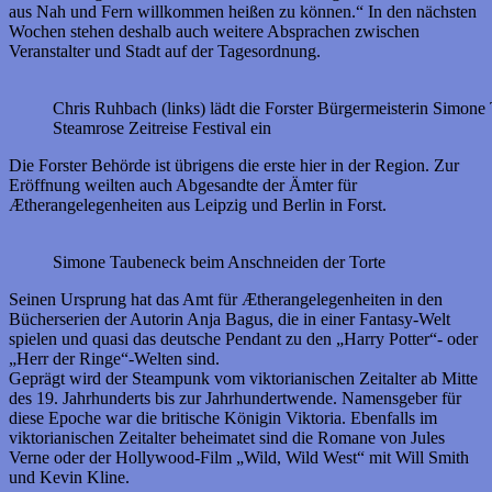
aus Nah und Fern willkommen heißen zu können.“ In den nächsten
Wochen stehen deshalb auch weitere Absprachen zwischen
Veranstalter und Stadt auf der Tagesordnung.
Chris Ruhbach (links) lädt die Forster Bürgermeisterin Simon
Steamrose Zeitreise Festival ein
Die Forster Behörde ist übrigens die erste hier in der Region. Zur
Eröffnung weilten auch Abgesandte der Ämter für
Ætherangelegenheiten aus Leipzig und Berlin in Forst.
Simone Taubeneck beim Anschneiden der Torte
Seinen Ursprung hat das Amt für Ætherangelegenheiten in den
Bücherserien der Autorin Anja Bagus, die in einer Fantasy-Welt
spielen und quasi das deutsche Pendant zu den „Harry Potter“- oder
„Herr der Ringe“-Welten sind.
Geprägt wird der Steampunk vom viktorianischen Zeitalter ab Mitte
des 19. Jahrhunderts bis zur Jahrhundertwende. Namensgeber für
diese Epoche war die britische Königin Viktoria. Ebenfalls im
viktorianischen Zeitalter beheimatet sind die Romane von Jules
Verne oder der Hollywood-Film „Wild, Wild West“ mit Will Smith
und Kevin Kline.