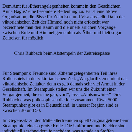
Dem Amt für Ætherangelegenheiten kommt in den Geschichten
Anna Bagus‘ eine besondere Bedeutung zu. Es ist eine fiktive
Organisation, die Pässe für Zeitreisen und Visa ausstellt. Da in der
viktorianischen Zeit der Himmel noch nicht erforscht war,
bezeichnete man den Raum und die unerklärlichen Vorgänge
zwischen Erde und Himmel gemeinhin als Äther und hielt sogar
Zeitreisen für möglich.
Chris Ruhbach beim Abstempeln der Zeitreisepässe
Für Steampunk-Freunde sind Ætherangelegenheiten Teil ihres
Rollenspiels in der viktorianischen Zeit. „Wir glorifizieren nicht das
viktorianische Zeitalter, denn es gab damals sehr viel Armut in der
Gesellschaft. Im Steampunk stellen wir uns die Zukunft einer
Vergangenheit, die es nie gab, vor!“, fasst „Amtsanwärter“ Dirk
Ruhbach etwas philosophisch die Idee zusammen. Etwa 5000
Steampunker gibt es in Deutschland, in unserer Region sind es
zwischen 30 und 50.
Im Gegensatz zu den Mittelalterfreunden spielt Originalgetreue beim
Steampunk keine so große Rolle. Die Uniformen und Kleider sind
individuell geschneidert, je nachdem, was gerade an Stoffen