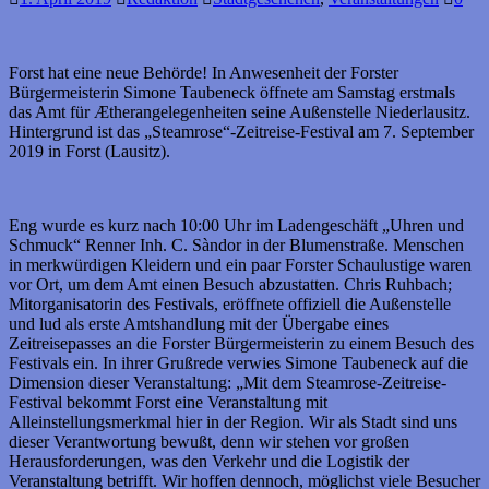
Forst hat eine neue Behörde! In Anwesenheit der Forster
Bürgermeisterin Simone Taubeneck öffnete am Samstag erstmals
das Amt für Ætherangelegenheiten seine Außenstelle Niederlausitz.
Hintergrund ist das „Steamrose“-Zeitreise-Festival am 7. September
2019 in Forst (Lausitz).
Eng wurde es kurz nach 10:00 Uhr im Ladengeschäft „Uhren und
Schmuck“ Renner Inh. C. Sàndor in der Blumenstraße. Menschen
in merkwürdigen Kleidern und ein paar Forster Schaulustige waren
vor Ort, um dem Amt einen Besuch abzustatten. Chris Ruhbach;
Mitorganisatorin des Festivals, eröffnete offiziell die Außenstelle
und lud als erste Amtshandlung mit der Übergabe eines
Zeitreisepasses an die Forster Bürgermeisterin zu einem Besuch des
Festivals ein. In ihrer Grußrede verwies Simone Taubeneck auf die
Dimension dieser Veranstaltung: „Mit dem Steamrose-Zeitreise-
Festival bekommt Forst eine Veranstaltung mit
Alleinstellungsmerkmal hier in der Region. Wir als Stadt sind uns
dieser Verantwortung bewußt, denn wir stehen vor großen
Herausforderungen, was den Verkehr und die Logistik der
Veranstaltung betrifft. Wir hoffen dennoch, möglichst viele Besucher