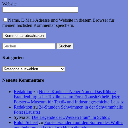
Website
Name, E-Mail-Adresse und Website in diesem Browser für
meinen nächsten Kommentar speichern.
Suchen
nach:
Kategorien
Kategorien
Neueste Kommentare
Redaktion
zu
Neues Kapitel – Neuer Name: Das frühere
Brandenburgische Textilmuseum Forst (Lausitz) heißt jetzt:
Forster – Museum für Textil- und Industriegeschichte Lausitz
Redaktion
zu
24-Stunden Schwimmen in der Schwimmhalle
Forst (Lausitz)
Sylvia
zu
Die Legende der „Weißen Frau“ im Schloß
Ralph Scheel
zu
Forster wandern auf den Spuren des Wolfes
und bekommen kostenlose Heimatkunde