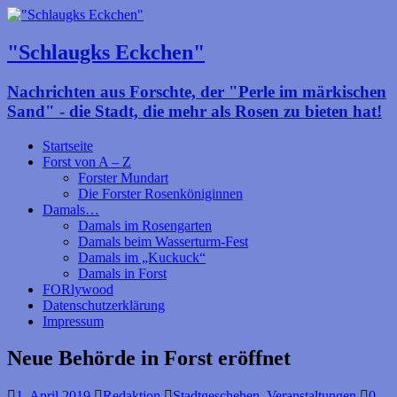
"Schlaugks Eckchen"
Nachrichten aus Forschte, der "Perle im märkischen
Sand" - die Stadt, die mehr als Rosen zu bieten hat!
Startseite
Forst von A – Z
Forster Mundart
Die Forster Rosenköniginnen
Damals…
Damals im Rosengarten
Damals beim Wasserturm-Fest
Damals im „Kuckuck“
Damals in Forst
FORlywood
Datenschutzerklärung
Impressum
Neue Behörde in Forst eröffnet
1. April 2019
Redaktion
Stadtgeschehen
,
Veranstaltungen
0